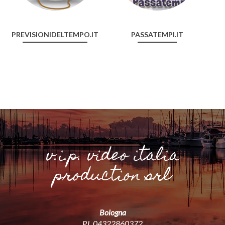
PREVISIONIDELTEMPO.IT
PASSATEMPI.IT
v.i.p. video italia
production srl
Bologna
P.I. 04322860372