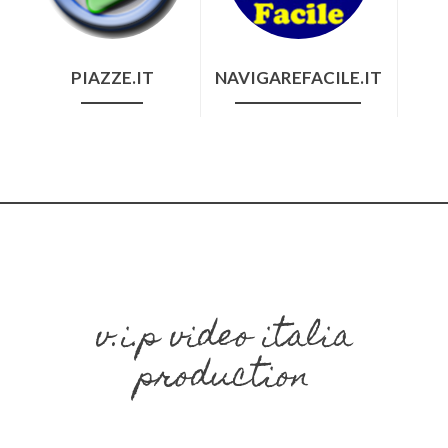
PIAZZE.IT
NAVIGAREFACILE.IT
v.i.p video italia
production